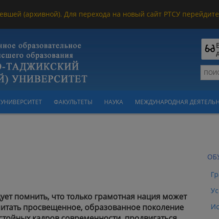
евшей (архивной). Для перехода на новый сайт РТСУ перейдите 
УНИВЕРСИТЕТ
ФАКУЛЬТЕТЫ
НАУКА
МЕЖДУНАРОДНАЯ ДЕЯТЕЛЬ
ОБ
Гр
Ус
ует помнить, что только грамотная нация может
итать просвещенное, образованное поколение
Ис
стойных кадров современности, продвигаться