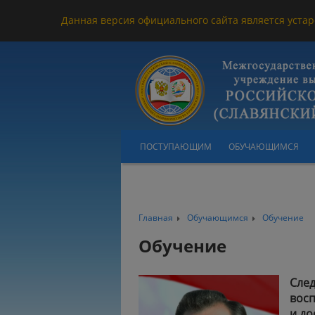
Данная версия официального сайта является устар
ПОСТУПАЮЩИМ
ОБУЧАЮЩИМСЯ
Главная
Обучающимся
Обучение
Обучение
След
восп
и до