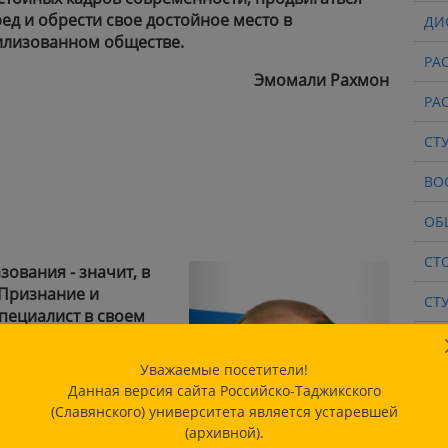
ед и обрести свое достойное место в
ДИ
илизованном обществе.
РА
Эмомали Рахмон
РА
СТ
ВО
ОБ
СТ
ования - значит, в
 Признание и
СТ
специалист в своем
тветственностью и
СТ
Уважаемые посетители!
СТ
Данная версия сайта Российско-Таджикского
В.В.Путин
ПО
(Славянского) университета является устаревшей
(архивной).
ТР