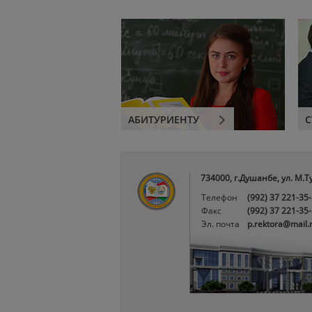
АБИТУРИЕНТУ
С
734000, г.Душанбе, ул. М.Т
Телефон
(992) 37 221-35
Факс
(992) 37 221-35
Эл. почта
p.rektora@mail.