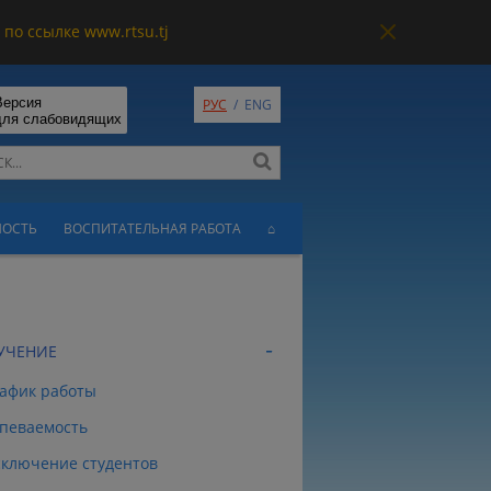
по ссылке www.rtsu.tj
Версия
РУС
/
ENG
для слабовидящих
НОСТЬ
ВОСПИТАТЕЛЬНАЯ РАБОТА
⌂
УЧЕНИЕ
афик работы
певаемость
ключение студентов