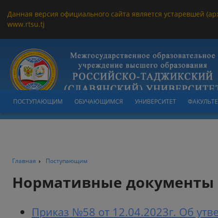
Данная версия официального сайта является устаревшей (ар
www.rtsu.tj
ПОСТУПАЮЩИМ
ОБУЧАЮЩИМСЯ
УНИВЕРСИТЕТ
ФАКУЛЬТ
Главная
Поступающим
Нормативные документы
Приказ №58 от 12.04.2023г. Об ут