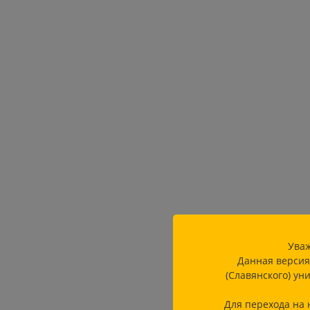
Уваж
Данная версия
(Славянского) ун
Для перехода на 