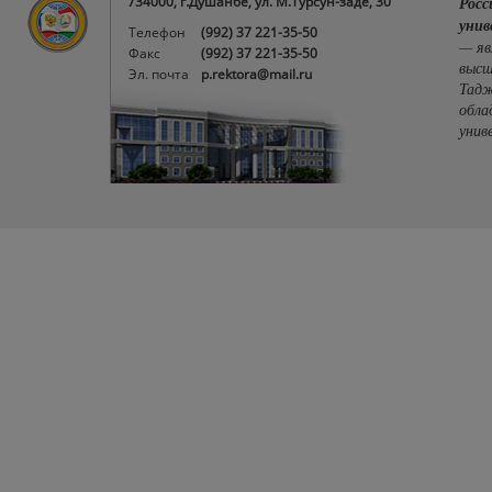
734000, г.Душанбе, ул. М.Турсун-заде, 30
Росс
унив
Телефон
(992) 37 221-35-50
— яв
Факс
(992) 37 221-35-50
высш
Эл. почта
p.rektora@mail.ru
Тадж
обла
унив