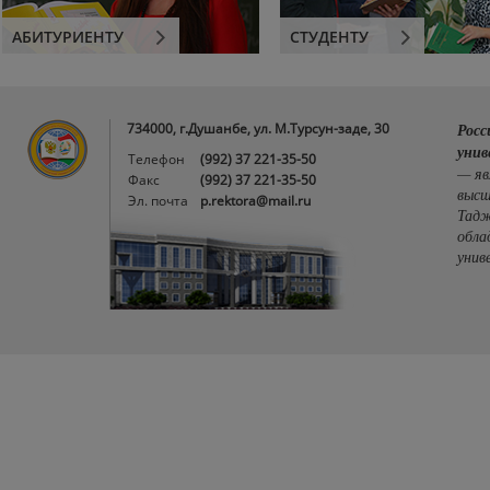
АБИТУРИЕНТУ
СТУДЕНТУ
734000, г.Душанбе, ул. М.Турсун-заде, 30
Росс
унив
Телефон
(992) 37 221-35-50
— яв
Факс
(992) 37 221-35-50
высш
Эл. почта
p.rektora@mail.ru
Тадж
обла
унив