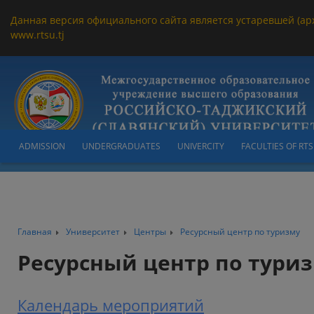
Данная версия официального сайта является устаревшей (ар
www.rtsu.tj
ADMISSION
UNDERGRADUATES
UNIVERCITY
FACULTIES OF RT
Главная
Университет
Центры
Ресурсный центр по туризму
Ресурсный центр по тури
Календарь мероприятий