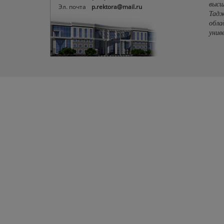
высш
Эл. почта
p.rektora@mail.ru
Тадж
обла
унив