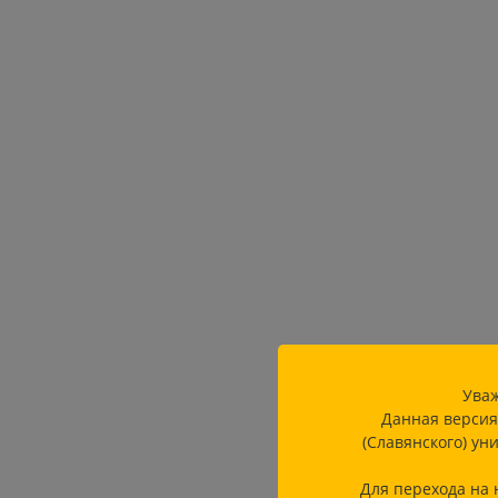
Уваж
Данная версия
(Славянского) ун
Для перехода на 