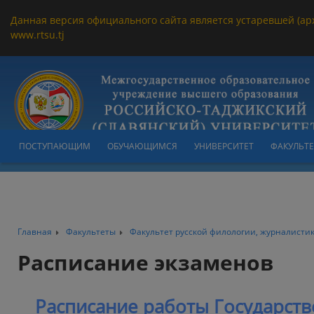
Данная версия официального сайта является устаревшей (ар
www.rtsu.tj
ПОСТУПАЮЩИМ
ОБУЧАЮЩИМСЯ
УНИВЕРСИТЕТ
ФАКУЛЬТ
Главная
Факультеты
Факультет русской филологии, журналисти
Расписание экзаменов
Расписание работы Государст