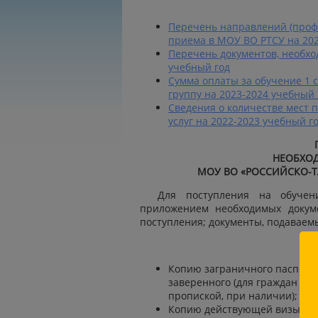
Перечень направлений (профи
приема в МОУ ВО РТСУ на 202
Перечень документов, необхо
учебный год
Сумма оплаты за обучение 1 
группу на 2023-2024 учебный 
Сведения о количестве мест 
услуг на 2022-2023 учебный г
НЕОБХО
МОУ ВО «РОССИЙСКО-Т
Для поступления на обуче
приложением необходимых докуме
поступления; документы, подаваем
ДЛ
Копию заграничного паспорта
заверенного (для граждан Ро
пропиской, при наличии);
Копию действующей визы и р