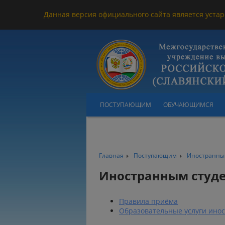
Данная версия официального сайта является устар
ПОСТУПАЮЩИМ
ОБУЧАЮЩИМСЯ
Главная
Поступающим
Иностранны
Иностранным студ
Правила приёма
Образовательные услуги ино