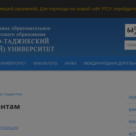
евшей (архивной). Для перехода на новый сайт РТСУ перейдите 
УНИВЕРСИТЕТ
ФАКУЛЬТЕТЫ
НАУКА
МЕЖДУНАРОДНАЯ ДЕЯТЕЛЬ
м студентам
НО
ентам
БА
МА
странцам
АС