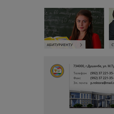
АБИТУРИЕНТУ
С
734000, г.Душанбе, ул. М.Т
Телефон
(992) 37 221-35
Факс
(992) 37 221-35
Эл. почта
p.rektora@mail.