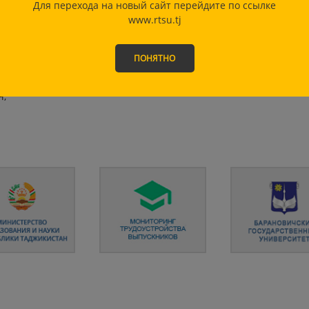
ценками, переведённый на русский язык и нотариально
Для перехода на новый сайт перейдите по ссылке
www.rtsu.tj
ностранного образования и (или) квалификации (за
 соглашение о взаимном признании документов об
аджикистан);
ПОНЯТНО
ов русского языка как иностранного (при наличии);
стоянии здоровья (справка формы 086/038-у);
Ч;