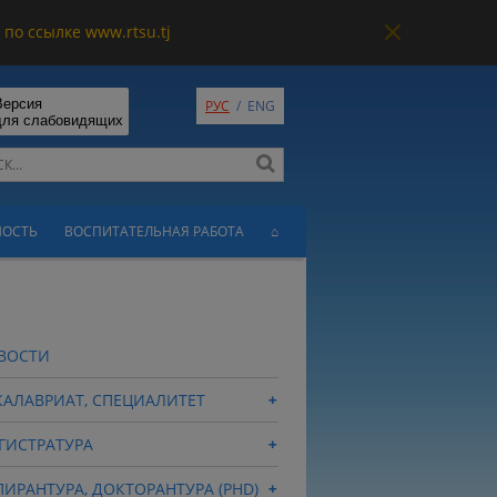
по ссылке www.rtsu.tj
Версия
РУС
/
ENG
для слабовидящих
НОСТЬ
ВОСПИТАТЕЛЬНАЯ РАБОТА
⌂
ВОСТИ
КАЛАВРИАТ, СПЕЦИАЛИТЕТ
ГИСТРАТУРА
ПИРАНТУРА, ДОКТОРАНТУРА (PHD)