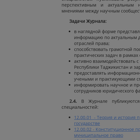
перспективным и актуальным н
мнениями между научным сообщест
Задачи Журнала:
в наглядной форме представ
информацию по актуальным д
отраслей права;
способствовать грамотной по
практических задач в рамках 
активно взаимодействовать 
Республики Таджикистан и за
предоставлять информационн
учеными и практикующими с
информировать научное и пр
сотрудников юридического фа
2.4.
В Журнале публикуютс
специальностей:
12.00.01 - Теория и история 
государстве
12.00.02 - Конституционное 
муниципальное право