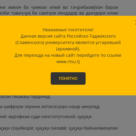
ани имкон ба ҷомеаи илмӣ ва таҷрибаомӯзон барои
алби таваҷҷуҳ ба самтҳои ояндадор ва дахлдори илми
одули афкор миёни ҷомеаи илмии Тоҷикистон ва
Уважаемые посетители!
Данная версия сайта Российско-Таджикского
(Славянского) университета является устаревшей
 намудани маълумоти бисёрҷонибаи муфид ва
(архивной).
огуни ҳуқуқ барои ҷомеаи илмӣ;
Для перехода на новый сайт перейдите по ссылке
масъалаҳои илмӣ, балки амалӣ дар доираи соҳаҳои
www.rtsu.tj
нишгоҳҳои пешбари ҳуқуқии Ҷумҳурии Тоҷикистон ва
ПОНЯТНО
и иттилоотӣ барои муколама ва табодули дониш байни
;
ҳои илмии кормандони факултети ҳуқуқшиносии
касбӣ пешкаш гардонад.
ба шифрҳои зерини ихтисосҳоро нашр мекунад:
ионӣ; мурофиаи суди конститутсионӣ; ҳуқуқи
ҳуқуқи соҳибкорӣ; ҳуқуқи оилавӣ; ҳуқуқи байналмилалии