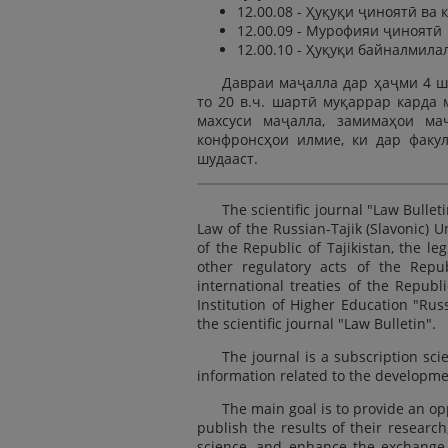
12.00.08 - Ҳуқуқи ҷиноятӣ ва
12.00.09 - Мурофияи ҷиноятӣ
12.00.10 - Ҳуқуқи байналмила
Давраи маҷалла дар ҳаҷми 4 шу
то 20 в.ч. шартӣ муқаррар кард
махсуси маҷалла, замимаҳои ма
конфронсҳои илмие, ки дар факу
шудааст.
The scientific journal "Law Bulleti
Law of the Russian-Tajik (Slavonic) U
of the Republic of Tajikistan, the le
other regulatory acts of the Repub
international treaties of the Republi
Institution of Higher Education "Rus
the scientific journal "Law Bulletin".
The journal is a subscription scie
information related to the developmen
The main goal is to provide an op
publish the results of their researc
science, and enhance the exchange 