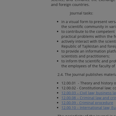
and foreign countries.
Journal tasks:
in a visual form to present vers
the scientific community in var
to contribute to the competent f
practical problems within the 
actively interact with the scien
Republic of Tajikistan and fore
to provide an information pla
scientists and practitioners;
to inform the scientific and pr
the employees of the faculty of 
2.4. The Journal publishes materia
12.00.01 - Theory and history o
12.00.02 - Constitutional law; c
12.00.03 – Civil law; business l
12.00.08 – Criminal law and cri
12.00.09 - Criminal procedure
12.00.10 – International law; E