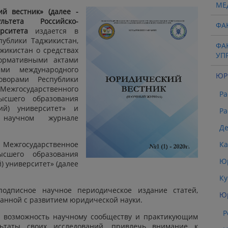
МЕ
й вестник» (далее -
ьтета Российско-
ФА
рситета
издается в
публики Таджикистан,
ФА
жикистан о средствах
УП
ормативными актами
ами международного
ЮР
ворами Республики
государственного
Ра
ысшего образования
кий) университет» и
Ра
научном журнале
Де
я Межгосударственное
К
ысшего образования
Юр
) университет» (далее
Ку
подписное научное периодическое издание статей,
Юр
анной с развитием юридической науки.
Р
ь возможность научному сообществу и практикующим
льтаты своих исследований, привлечь внимание к