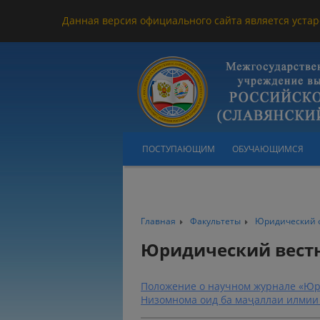
Данная версия официального сайта является устар
ПОСТУПАЮЩИМ
ОБУЧАЮЩИМСЯ
Главная
Факультеты
Юридический 
Юридический вест
Положение о научном журнале «Юр
Низомнома оид ба маҷаллаи илмии