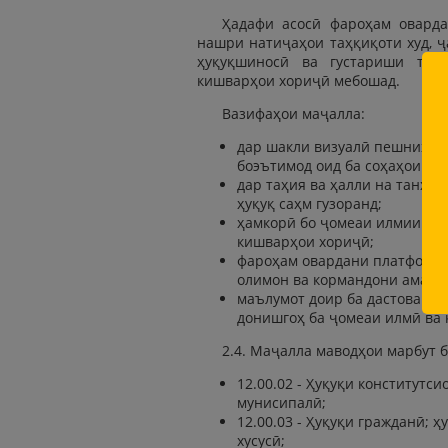
Ҳадафи асосӣ фароҳам овард
нашри натиҷаҳои таҳқиқоти худ, ҷ
ҳуқуқшиносӣ ва густариши таб
кишварҳои хориҷӣ мебошад.
Вазифаҳои маҷалла:
дар шакли визуалӣ пешниҳод
боэътимод оид ба соҳаҳои гун
дар таҳия ва ҳалли на танҳо 
ҳуқуқ саҳм гузоранд;
ҳамкорӣ бо ҷомеаи илмии до
кишварҳои хориҷӣ;
фароҳам овардани платформа
олимон ва кормандони амалӣ
маълумот доир ба дастовард
донишгоҳ ба ҷомеаи илмӣ ва 
2.4. Маҷалла маводҳои марбут 
12.00.02 - Ҳуқуқи конститутс
мунисипалӣ;
12.00.03 - Ҳуқуқи гражданӣ; 
хусусӣ;