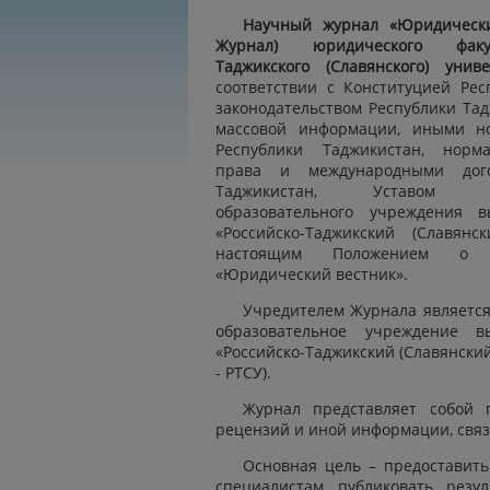
Научный журнал «Юридически
Журнал) юридического факул
Таджикского (Славянского) униве
соответствии с Конституцией Рес
законодательством Республики Тад
массовой информации, иными н
Республики Таджикистан, норм
права и международными дого
Таджикистан, Уставом Меж
образовательного учреждения в
«Российско-Таджикский (Славянс
настоящим Положением о 
«Юридический вестник».
Учредителем Журнала являетс
образовательное учреждение в
«Российско-Таджикский (Славянский
- РТСУ).
Журнал представляет собой 
рецензий и иной информации, связ
Основная цель – предоставит
специалистам публиковать резу