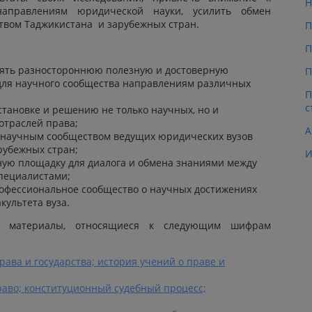
Н
аправлениям юридической науки, усилить обмен
вом Таджикистана и зарубежных стран.
П
П
лять разностороннюю полезную и достоверную
П
ля научного сообщества направлениям различных
П
с
становке и решению не только научных, но и
отраслей права;
А
с научным сообществом ведущих юридических вузов
рубежных стран;
И
ую площадку для диалога и обмена знаниями между
пециалистами;
офессиональное сообщество о научных достижениях
культета вуза.
я материалы, относящиеся к следующим шифрам
права и государства; история учений о праве и
право; конституционный судебный процесс;