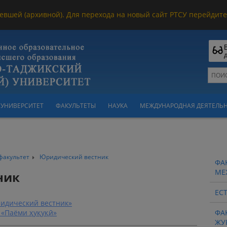
евшей (архивной). Для перехода на новый сайт РТСУ перейдите 
УНИВЕРСИТЕТ
ФАКУЛЬТЕТЫ
НАУКА
МЕЖДУНАРОДНАЯ ДЕЯТЕЛЬ
факультет
Юридический вестник
ФА
МЕ
ник
ЕС
идический вестник»
 «Паёми ҳуқуқӣ»
ФА
ЖУ