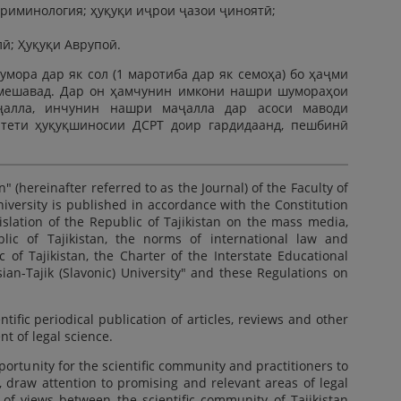
 криминология; ҳуқуқи иҷрои ҷазои ҷиноятӣ;
лӣ; Ҳуқуқи Аврупоӣ.
мора дар як сол (1 маротиба дар як семоҳа) бо ҳаҷми
а мешавад. Дар он ҳамчунин имкони нашри шумораҳои
ҷалла, инчунин нашри маҷалла дар асоси маводи
лтети ҳуқуқшиносии ДСРТ доир гардидаанд, пешбинӣ
n" (hereinafter referred to as the Journal) of the Faculty of
niversity is published in accordance with the Constitution
gislation of the Republic of Tajikistan on the mass media,
lic of Tajikistan, the norms of international law and
c of Tajikistan, the Charter of the Interstate Educational
sian-Tajik (Slavonic) University" and these Regulations on
ntific periodical publication of articles, reviews and other
t of legal science.
portunity for the scientific community and practitioners to
h, draw attention to promising and relevant areas of legal
of views between the scientific community of Tajikistan