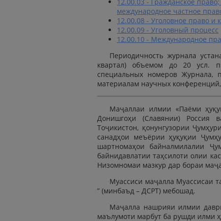
12.00.03 - Гражданское право
международное частное прав
12.00.08 - Уголовное право и
12.00.09 - Уголовный процесс
12.00.10 - Международное пр
Периодичность журнала устана
квартал) объемом до 20 усл. п
специальных номеров Журнала, 
материалам научных конференций,
Маҷаллаи илмии «Паёми ҳуқуқ
Донишгоҳи (Славянии) Россия в
Тоҷикистон, қонунгузории Ҷумҳур
санадҳои меъёрии ҳуқуқии Ҷумҳу
шартномаҳои байналмилалии Ҷум
байнидавлатии таҳсилоти олии кас
Низомномаи мазкур дар бораи маҷ
Муассиси маҷалла Муассисаи т
” (минбаъд – ДСРТ) мебошад.
Маҷалла нашрияи илмии даври
маълумоти марбут ба рушди илми ҳ