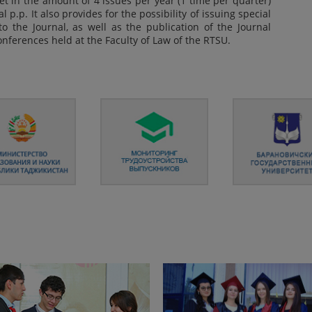
set in the amount of 4 issues per year (1 time per quarter)
 p.p. It also provides for the possibility of issuing special
o the Journal, as well as the publication of the Journal
conferences held at the Faculty of Law of the RTSU.