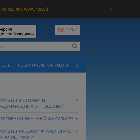
по ссылке www.rtsu.tj
Версия
РУС
/
ENG
для слабовидящих
НОСТЬ
ВОСПИТАТЕЛЬНАЯ РАБОТА
⌂
КУЛЬТЕТ ИСТОРИИ И
ЖДУНАРОДНЫХ ОТНОШЕНИЙ
ТЕСТВЕННО-НАУЧНЫЙ ФАКУЛЬТЕТ
КУЛЬТЕТ РУССКОЙ ФИЛОЛОГИИ,
РНАЛИСТИКИ И