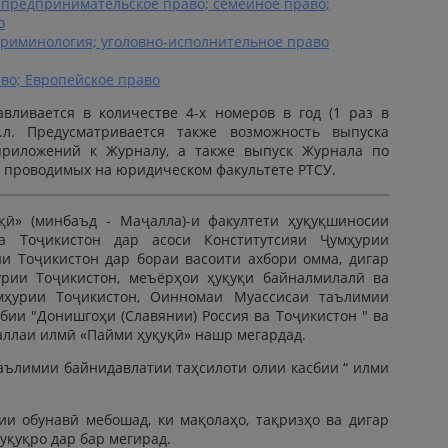
; предпринимательское право; семейное право;
о
 криминология; уголовно-исполнительное право
аво; Европейское право
вливается в количестве 4-х номеров в год (1 раз в
.л. Предусматривается также возможность выпуска
приложений к Журналу, а также выпуск Журнала по
 проводимых на юридическом факультете РТСУ.
ӣ» (минбаъд - Маҷалла)-и факултети ҳуқуқшиносии
а Тоҷикистон дар асоси Конститутсияи Ҷумҳурии
ии Тоҷикистон дар бораи васоити ахбори омма, дигар
рии Тоҷикистон, меъёрҳои ҳуқуқи байналмилалӣ ва
ҳурии Тоҷикистон, Оинномаи Муассисаи таълимии
бии "Донишгоҳи (Славянии) Россия ва Тоҷикистон " ва
аллаи илмӣ «Пайми ҳуқуқӣ» нашр мегардад.
аълимии байнидавлатии таҳсилоти олии касбии “ илми
и обунавӣ мебошад, ки мақолаҳо, тақризҳо ва дигар
уқуқро дар бар мегирад.