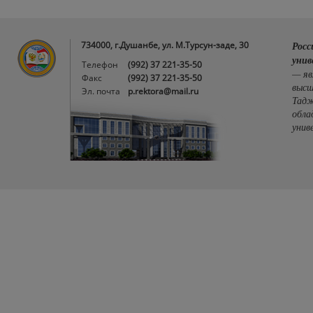
734000, г.Душанбе, ул. М.Турсун-заде, 30
Росс
унив
Телефон
(992) 37 221-35-50
— яв
Факс
(992) 37 221-35-50
высш
Эл. почта
p.rektora@mail.ru
Тадж
обла
унив