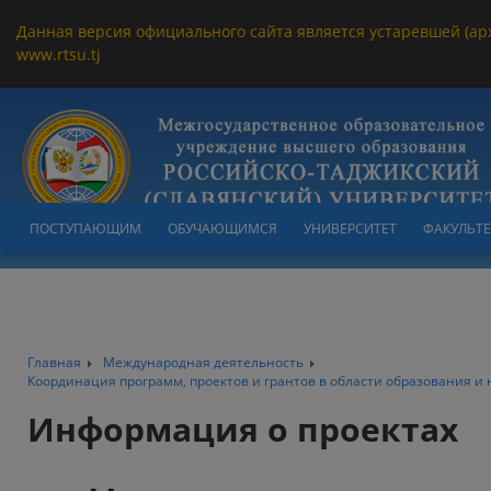
Данная версия официального сайта является устаревшей (ар
www.rtsu.tj
ПОСТУПАЮЩИМ
ОБУЧАЮЩИМСЯ
УНИВЕРСИТЕТ
ФАКУЛЬТ
Главная
Международная деятельность
Координация программ, проектов и грантов в области образования и 
Информация о проектах