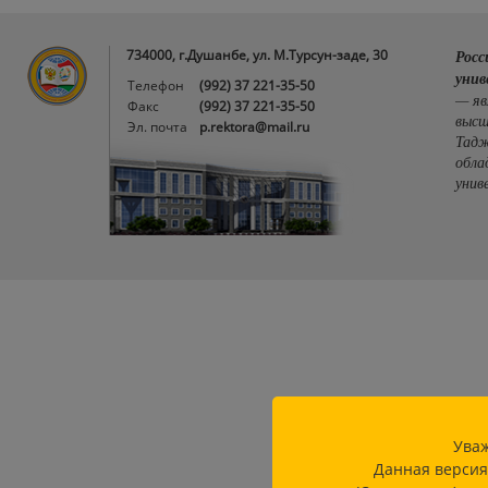
734000, г.Душанбе, ул. М.Турсун-заде, 30
Росс
унив
Телефон
(992) 37 221-35-50
— яв
Факс
(992) 37 221-35-50
высш
Эл. почта
p.rektora@mail.ru
Тадж
обла
унив
Уваж
Данная версия