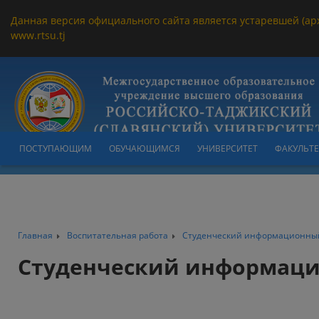
Данная версия официального сайта является устаревшей (ар
www.rtsu.tj
ПОСТУПАЮЩИМ
ОБУЧАЮЩИМСЯ
УНИВЕРСИТЕТ
ФАКУЛЬТ
Главная
Воспитательная работа
Студенческий информационны
Студенческий информац