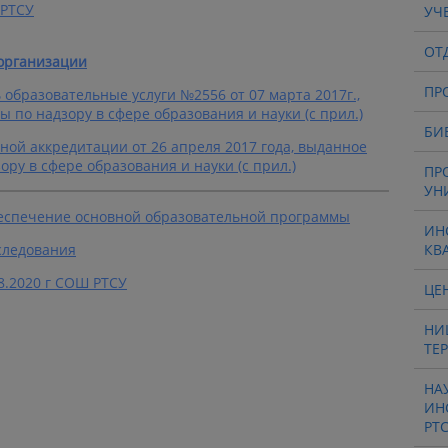
 РТСУ
УЧ
ОТ
организации
ПР
образовательные услуги №2556 от 07 марта 2017г.,
 по надзору в сфере образования и науки (с прил.)
БИ
ной аккредитации от 26 апреля 2017 года, выданное
ру в сфере образования и науки (с прил.)
ПР
УН
еспечение основной образовательной программы
ИН
следования
КВ
8.2020 г СОШ РТСУ
ЦЕ
НИ
ТЕ
НА
ИН
РТ