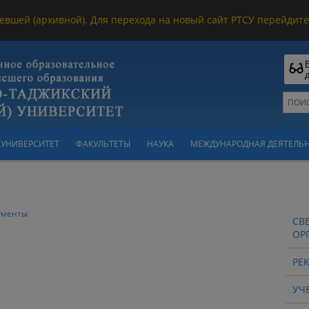
евшей (архивной). Для перехода на новый сайт РТСУ перейдите 
УНИВЕРСИТЕТ
ФАКУЛЬТЕТЫ
НАУКА
МЕЖДУНАРОДНАЯ ДЕЯТЕЛЬ
ументы
СВ
ОР
РЕ
УЧ