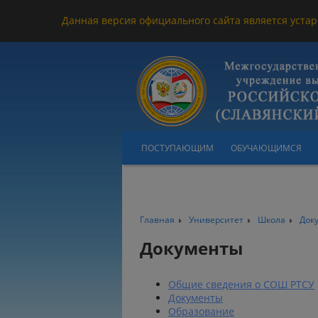
Данная версия официального сайта является устар
ПОСТУПАЮЩИМ
ОБУЧАЮЩИМСЯ
Главная
Университет
Школа
Док
Документы
Общие сведения о СОШ РТСУ
Документы
Образование