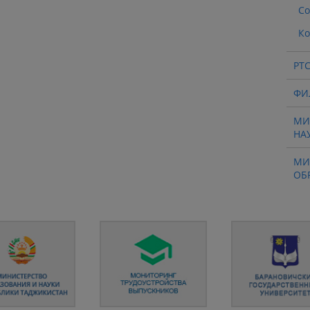
Со
Ко
РТ
ФИ
МИ
НА
МИ
ОБ