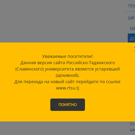
ТЕ
ШК
О
Д
О
Уважаемые посетители!
СТ
Данная версия сайта Российско-Таджикского
Пр
(Славянского) университета является устаревшей
(архивной).
О
Для перехода на новый сайт перейдите по ссылке
www.rtsu.tj
Ме
От
ПОНЯТНО
Во
до
Ус
шк