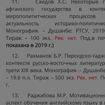
11. Саидов Х.С. Некоторые п
афганского государства в конте
мирополититческих процессов
актуальность историко-политич
Монография. – Душанбе: РТСУ, 2019.
Тираж – 100 экз.
Рек. нет.
Под.в печ
показана в 2019 г.)
12. Рахманов Б.Р. Персидско-таджи
контексте русско-восточных литерату
трети ХIХ века. Монография. – Душанбе:
– 19,6 п.л. Тираж – 500 экз.
Рек. нет.
По
г.
13. Раджабова М.Р. Мотивационно
аспект обучения английскому языку в 