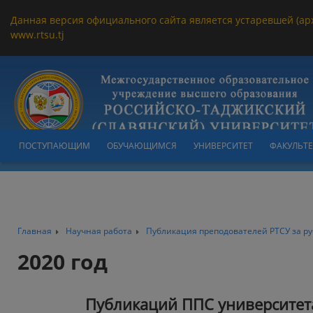
Данная версия официального сайта является устаревшей (ар
www.rtsu.tj
ПОСТУПАЮЩИМ
ОБУЧАЮЩИМСЯ
УНИВЕРСИТЕТ
ФАКУЛЬТ
Главная
Научная работа
Публикация преподователей РТСУ за р
2020 год
Публикаций ППС университета