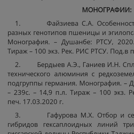
МОНОГРАФИИ:
1. Файзиева С.А. Особенности
разных генотипов пшеницы и эгилопса в
Монография. – Душанбе: РТСУ, 2020. 
Тираж – 100 экз. Рек.
РИС РТСУ. Под.в п
2. Бердыев А.Э., Ганиев И.Н. Спл
технического алюминия с редкоземе
подгруппы германия. Монография. – Д
– 239с. – 14,9 п.л. Тираж – 100 экз. Р
печ. 17.03.2020 г.
3. Гафурова М.Х. Отбор и сел
гибридов гексаплоидных линий три
гиссарской долины Республики Таджик