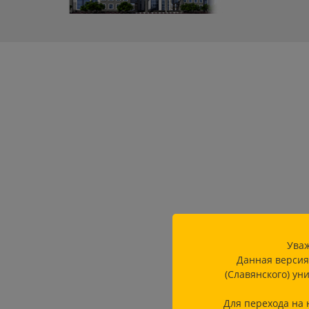
Уваж
Данная версия
(Славянского) ун
Для перехода на 