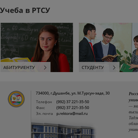
Учеба в РТСУ
АБИТУРИЕНТУ
СТУДЕНТУ
734000, г.Душанбе, ул. М.Турсун-заде, 30
Росс
унив
Телефон
(992) 37 221-35-50
— яв
Факс
(992) 37 221-35-50
высш
Эл. почта
p.rektora@mail.ru
Тадж
обла
унив