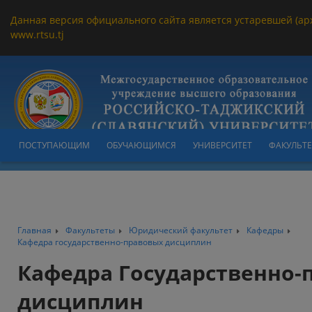
Данная версия официального сайта является устаревшей (ар
www.rtsu.tj
ПОСТУПАЮЩИМ
ОБУЧАЮЩИМСЯ
УНИВЕРСИТЕТ
ФАКУЛЬТ
Главная
Факультеты
Юридический факультет
Кафедры
Кафедра государственно-правовых дисциплин
Кафедра Государственно-
дисциплин