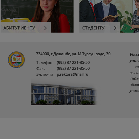
АБИТУРИЕНТУ
СТУДЕНТУ
734000, г.Душанбе, ул. М.Турсун-заде, 30
Росс
унив
Телефон
(992) 37 221-35-50
— яв
Факс
(992) 37 221-35-50
высш
Эл. почта
p.rektora@mail.ru
Тадж
обла
унив