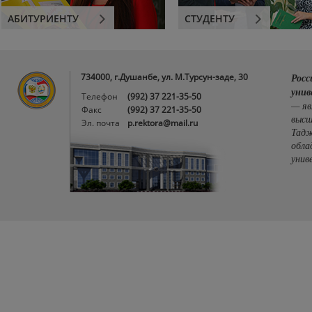
АБИТУРИЕНТУ
СТУДЕНТУ
734000, г.Душанбе, ул. М.Турсун-заде, 30
Росс
унив
Телефон
(992) 37 221-35-50
— яв
Факс
(992) 37 221-35-50
высш
Эл. почта
p.rektora@mail.ru
Тадж
обла
унив