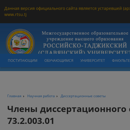
Данная версия официального сайта является устаревшей (ар
www.rtsu.tj
ПОСТУПАЮЩИМ
ОБУЧАЮЩИМСЯ
УНИВЕРСИТЕТ
ФАКУЛЬТ
Главная
Научная работа
Диссертационные советы
Члены диссертационного 
73.2.003.01