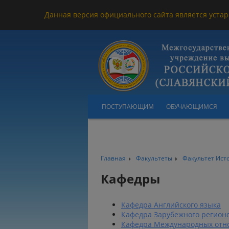
Данная версия официального сайта является устар
ПОСТУПАЮЩИМ
ОБУЧАЮЩИМСЯ
Главная
Факультеты
Факультет Ис
Кафедры
Кафедра Английского языка
Кафедра Зарубежного регион
Кафедра Международных отн