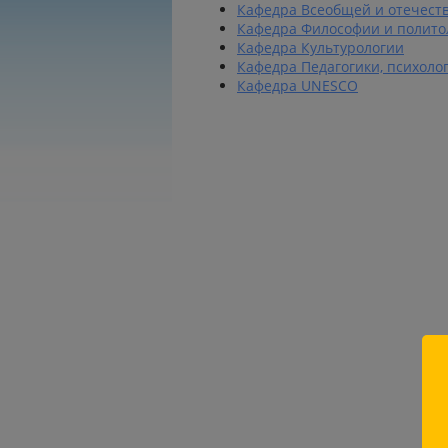
Кафедра Всеобщей и отечест
Кафедра Философии и полито
Кафедра Культурологии
Кафедра Педагогики, психоло
Кафедра UNESCO