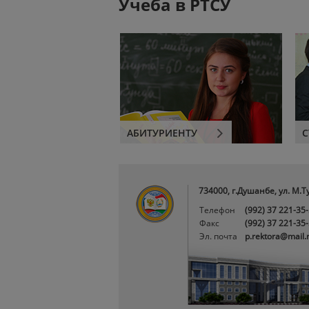
Учеба в РТСУ
АБИТУРИЕНТУ
С
734000, г.Душанбе, ул. М.Т
Телефон
(992) 37 221-35
Факс
(992) 37 221-35
Эл. почта
p.rektora@mail.