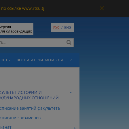
по ссылке www.rtsu.tj
Версия
РУС
/
ENG
для слабовидящих
НОСТЬ
ВОСПИТАТЕЛЬНАЯ РАБОТА
⌂
КУЛЬТЕТ ИСТОРИИ И
ЖДУНАРОДНЫХ ОТНОШЕНИЙ
списание занятий факультета
списание экзаменов
канат