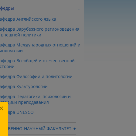
афедры
афедра Английского языка
афедра Зарубежного регионоведения
 внешней политики
афедра Международных отношений и
ипломатии
афедра Всеобщей и отечественной
стории
афедра Философии и политологии
афедра Культурологии
афедра Педагогики, психологии и
етодики преподавания
афедра UNESCO
ТЕСТВЕННО-НАУЧНЫЙ ФАКУЛЬТЕТ