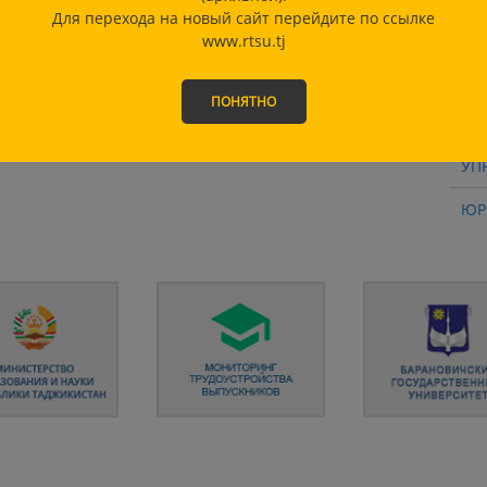
ФА
Для перехода на новый сайт перейдите по ссылке
ЖУ
www.rtsu.tj
МЕ
ФА
ПОНЯТНО
ФА
УП
ЮР