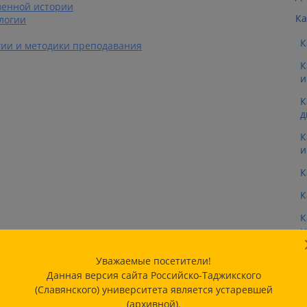
венной истории
К
логии
К
гии и методики преподавания
К
и
К
д
К
и
К
К
К
м
К
Уважаемые посетители!
Данная версия сайта Российско-Таджикского
(Славянского) университета является устаревшей
ЕС
(архивной).