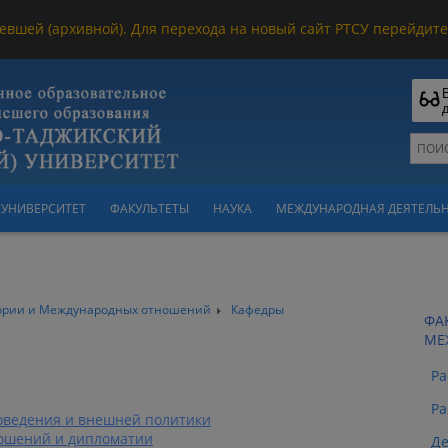
евшей (архивной). Для перехода на новый сайт РТСУ перейдите 
УНИВЕРСИТЕТ
ФАКУЛЬТЕТЫ
НАУКА
МЕЖДУНАРОДНАЯ ДЕЯТЕЛЬ
тории и Международных отношений
Кафедры
ФА
МЕ
Ра
Ра
оведения и внешней политики
ошений и дипломатии
Де