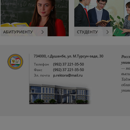
АБИТУРИЕНТУ
СТУДЕНТУ
734000, г.Душанбе, ул. М.Турсун-заде, 30
Росс
унив
Телефон
(992) 37 221-35-50
— яв
Факс
(992) 37 221-35-50
высш
Эл. почта
p.rektora@mail.ru
Тадж
обла
унив