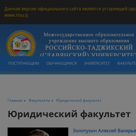
Данная версия официального сайта является устаревшей (ар
www.rtsu.tj
ПОСТУПАЮЩИМ
ОБУЧАЮЩИМСЯ
УНИВЕРСИТЕТ
ФАКУЛЬТ
Главная
Факультеты
Юридический факультет
Юридический факультет
Золотухин Алексей Валерь