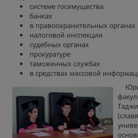
системе госимущества
банках
в правоохранительных органах
налоговой инспекции
судебных органах
прокуратуре
таможенных службах
в средствах массовой информаци
Юр
факу
Таджи
(слав
унив
осно