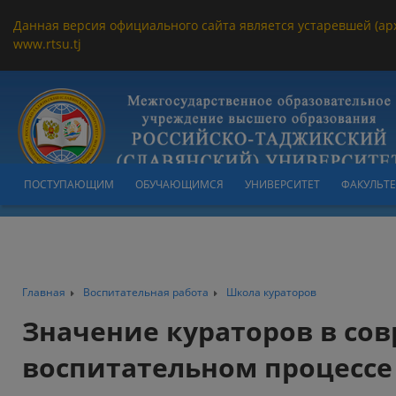
Данная версия официального сайта является устаревшей (ар
www.rtsu.tj
ПОСТУПАЮЩИМ
ОБУЧАЮЩИМСЯ
УНИВЕРСИТЕТ
ФАКУЛЬТ
Главная
Воспитательная работа
Школа кураторов
Значение кураторов в со
воспитательном процессе