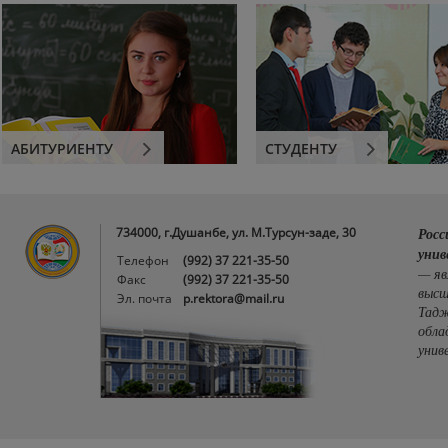
АБИТУРИЕНТУ
СТУДЕНТУ
734000, г.Душанбе, ул. М.Турсун-заде, 30
Росс
унив
Телефон
(992) 37 221-35-50
— яв
Факс
(992) 37 221-35-50
высш
Эл. почта
p.rektora@mail.ru
Тадж
обла
унив