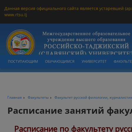
Данная версия официального сайта является устаревшей (ар
www.rtsu.tj
ПОСТУПАЮЩИМ
ОБУЧАЮЩИМСЯ
УНИВЕРСИТЕТ
ФАКУЛЬТ
Главная
Факультеты
Факультет русской филологии, журналисти
Расписание занятий факу
Расписание по факультету рус