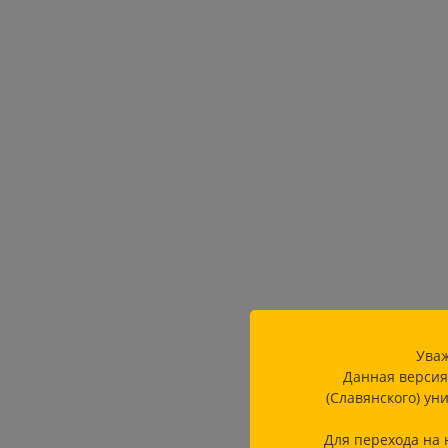
Уваж
Данная версия
(Славянского) ун
Для перехода на 