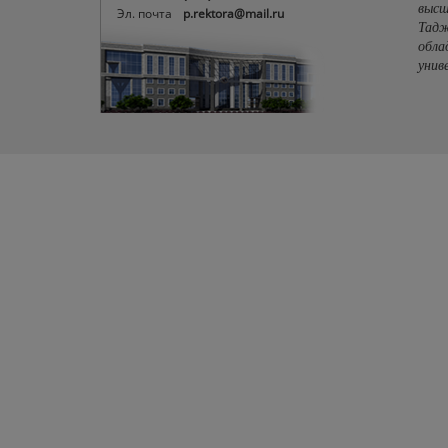
высш
Эл. почта
p.rektora@mail.ru
Тадж
обла
унив