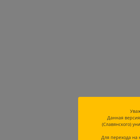
Уваж
Данная версия
(Славянского) ун
Для перехода на 