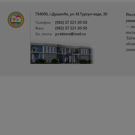
734000, г.Душанбе, ул. М.Турсун-заде, 30
Росс
унив
Телефон
(992) 37 221-35-50
— яв
Факс
(992) 37 221-35-50
высш
Эл. почта
p.rektora@mail.ru
Тадж
обла
унив