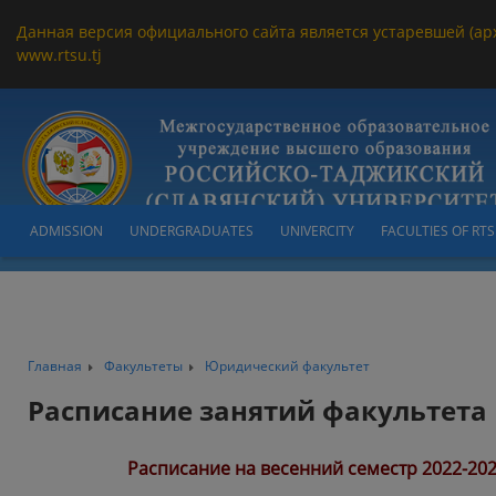
Данная версия официального сайта является устаревшей (ар
www.rtsu.tj
ADMISSION
UNDERGRADUATES
UNIVERCITY
FACULTIES OF RT
Главная
Факультеты
Юридический факультет
Расписание занятий факультета
Расписание на весенний семестр 2022-202