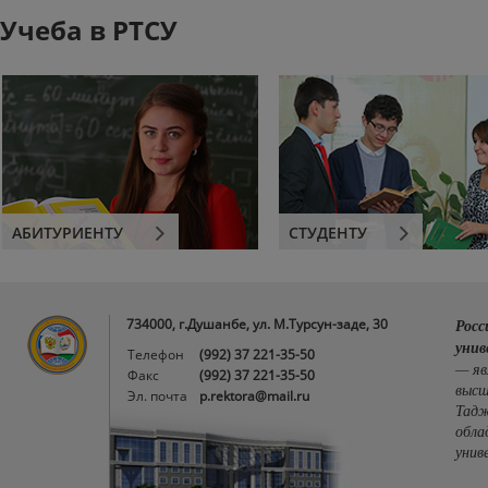
Учеба в РТСУ
АБИТУРИЕНТУ
СТУДЕНТУ
734000, г.Душанбе, ул. М.Турсун-заде, 30
Росс
унив
Телефон
(992) 37 221-35-50
— яв
Факс
(992) 37 221-35-50
высш
Эл. почта
p.rektora@mail.ru
Тадж
обла
унив