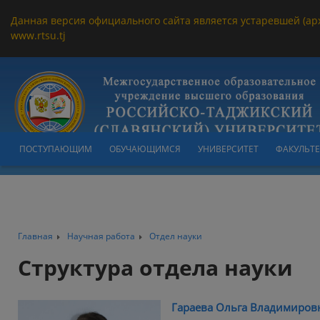
Данная версия официального сайта является устаревшей (ар
www.rtsu.tj
ПОСТУПАЮЩИМ
ОБУЧАЮЩИМСЯ
УНИВЕРСИТЕТ
ФАКУЛЬТ
Главная
Научная работа
Отдел науки
Структура отдела науки
Гараева Ольга Владимиров