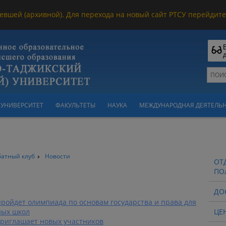
евшей (архивной). Для перехода на новый сайт РТСУ перейдите 
УНИВЕРСИТЕТ
ФАКУЛЬТЕТЫ
НАУКА
МЕЖДУНАРОДНАЯ ДЕЯТЕЛЬ
батный клуб
Новости
ОТ
ПО
ДО
ройдет олимпиада по основам государства и права для
ных школ
ЦЕ
 приглашает новых участников