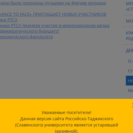
ники были признаны лучшими на Форуме молодых
МО
«С
«FACE TO FACE» ПРИГЛАШАЕТ НОВЫХ УЧАСТНИКОВ
 при РТСУ
МО
ники РТСУ приняла участие в международном медиа
 демократического будущего"
КР
 юридического факультета
РО
ДЕ
О 
Ст
Но
М
Бл
Фо
Уважаемые посетители!
Данная версия сайта Российско-Таджикского
КЛ
(Славянского) университета является устаревшей
(архивной).