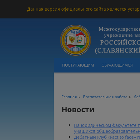
Данная версия официального сайта является устар
ПОСТУПАЮЩИМ
ОБУЧАЮЩИМСЯ
Главная
Воспитательная работа
Де
Новости
На юридическом факультете п
учащихся общеобразователь
Дебатный клуб «Fact to face»