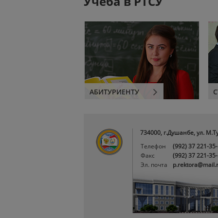
Учеба в РТСУ
АБИТУРИЕНТУ
С
734000, г.Душанбе, ул. М.Т
Телефон
(992) 37 221-35
Факс
(992) 37 221-35
Эл. почта
p.rektora@mail.