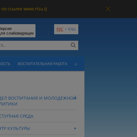
по ссылке www.rtsu.tj
Версия
РУС
/
ENG
для слабовидящих
НОСТЬ
ВОСПИТАТЕЛЬНАЯ РАБОТА
⌂
ДЕЛ ВОСПИТАНИЯ И МОЛОДЕЖНОЙ
ЛИТИКИ
СТУПНАЯ СРЕДА
НТР КУЛЬТУРЫ