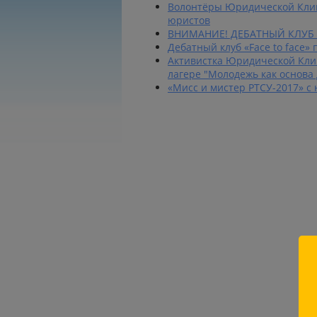
Волонтёры Юридической Кли
юристов
ВНИМАНИЕ! ДЕБАТНЫЙ КЛУБ 
Дебатный клуб «Face to face»
Активистка Юридической Кли
лагере "Молодежь как основа
«Мисс и мистер РТСУ-2017» с