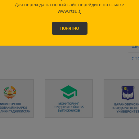
ШК
Для перехода на новый сайт перейдите по ссылке
www.rtsu.tj
СТ
ЦЕ
ПОНЯТНО
СО
ШК
СП