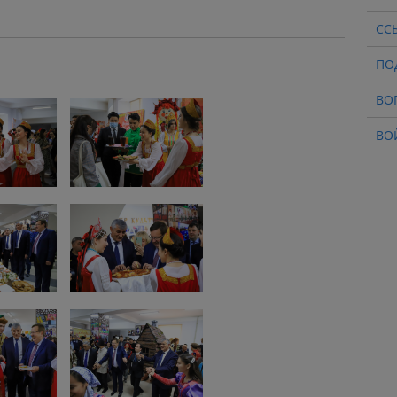
СС
ПО
ВО
ВО