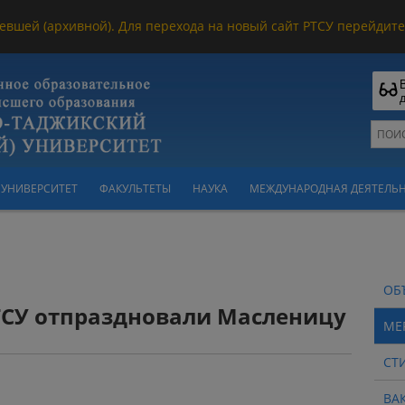
евшей (архивной). Для перехода на новый сайт РТСУ перейдите 
УНИВЕРСИТЕТ
ФАКУЛЬТЕТЫ
НАУКА
МЕЖДУНАРОДНАЯ ДЕЯТЕЛЬ
ОБ
ТСУ отпраздновали Масленицу
МЕ
СТ
ВА