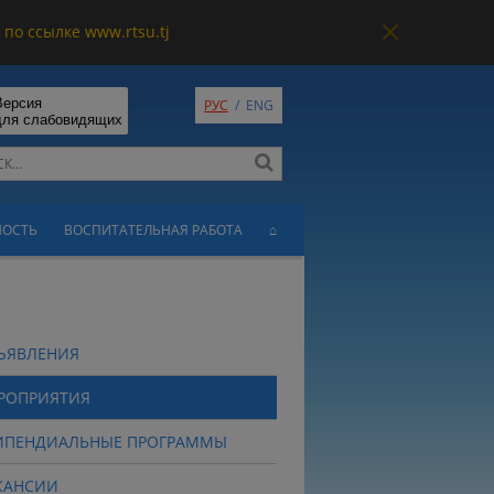
по ссылке www.rtsu.tj
Версия
РУС
/
ENG
для слабовидящих
НОСТЬ
ВОСПИТАТЕЛЬНАЯ РАБОТА
⌂
ЪЯВЛЕНИЯ
РОПРИЯТИЯ
ИПЕНДИАЛЬНЫЕ ПРОГРАММЫ
КАНСИИ