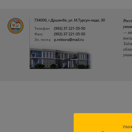
734000, г.Душанбе, ул. М.Турсун-заде, 30
Росс
унив
Телефон
(992) 37 221-35-50
— яв
Факс
(992) 37 221-35-50
высш
Эл. почта
p.rektora@mail.ru
Тадж
обла
унив
Уваж