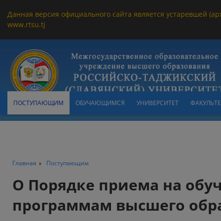
Данная версия официального сайта является устаревшей (ар
www.rtsu.tj
ПОСТУПАЮЩИМ
ОБУЧАЮЩИМСЯ
УНИВЕРСИТЕТ
ФАКУЛЬТ
Главная
Поступающим
О Порядке приема на обу
программам высшего обр