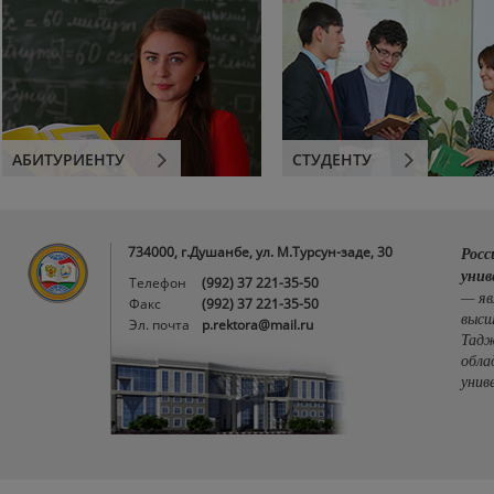
АБИТУРИЕНТУ
СТУДЕНТУ
734000, г.Душанбе, ул. М.Турсун-заде, 30
Росс
унив
Телефон
(992) 37 221-35-50
— яв
Факс
(992) 37 221-35-50
высш
Эл. почта
p.rektora@mail.ru
Тадж
обла
унив