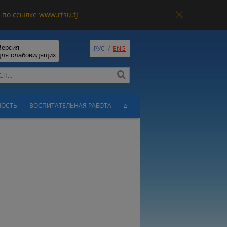
по ссылке www.rtsu.tj
Версия
РУС
/
ENG
для слабовидящих
НОСТЬ
ВОСПИТАТЕЛЬНАЯ РАБОТА
⌂