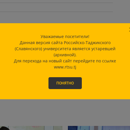
Уважаемые посетители!
Данная версия сайта Российско-Таджикского
(Славянского) университета является устаревшей
(архивной).
Для перехода на новый сайт перейдите по ссылке
www.rtsu.tj
ПОНЯТНО