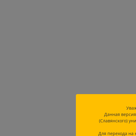
Уваж
Данная версия
(Славянского) ун
Для перехода на 