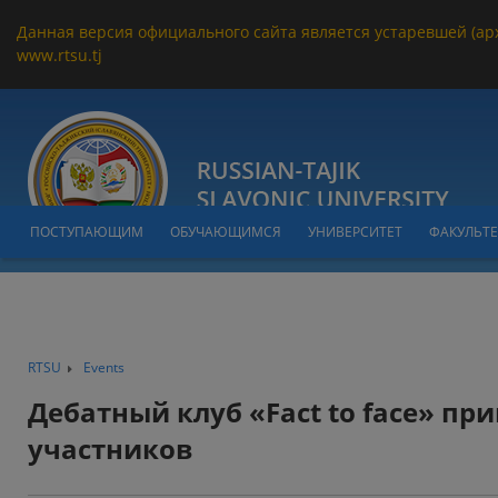
Данная версия официального сайта является устаревшей (ар
www.rtsu.tj
ПОСТУПАЮЩИМ
ОБУЧАЮЩИМСЯ
УНИВЕРСИТЕТ
ФАКУЛЬТ
RTSU
Events
Дебатный клуб «Fact to face» пр
участников