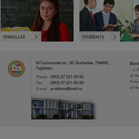
ENROLLEE
STUDENTS
M.Tursunzoda str., 30, Dushanbe, 734000,
Russ
Tajikistan
- is 
of th
Phone
(992) 37 221-35-50
Feder
Fax
(992) 37 221-35-50
of th
E-mail
p.rektora@mail.ru