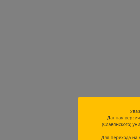
Уваж
Данная версия
(Славянского) ун
Для перехода на 