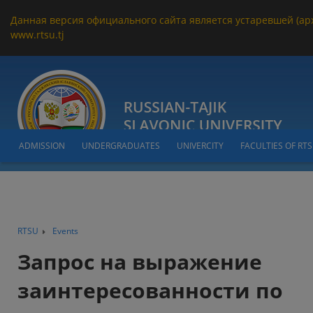
Данная версия официального сайта является устаревшей (ар
www.rtsu.tj
ADMISSION
UNDERGRADUATES
UNIVERCITY
FACULTIES OF RT
RTSU
Events
Запрос на выражение
заинтересованности по