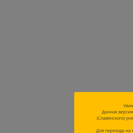
Уваж
Данная версия
(Славянского) ун
Для перехода на 