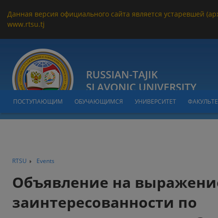
Данная версия официального сайта является устаревшей (ар
www.rtsu.tj
ПОСТУПАЮЩИМ
ОБУЧАЮЩИМСЯ
УНИВЕРСИТЕТ
ФАКУЛЬТ
RTSU
Events
Объявление на выражени
заинтересованности по