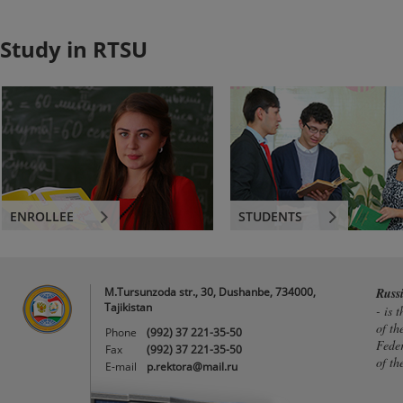
Study in RTSU
ENROLLEE
STUDENTS
M.Tursunzoda str., 30, Dushanbe, 734000,
Russ
Tajikistan
- is 
of th
Phone
(992) 37 221-35-50
Feder
Fax
(992) 37 221-35-50
of th
E-mail
p.rektora@mail.ru