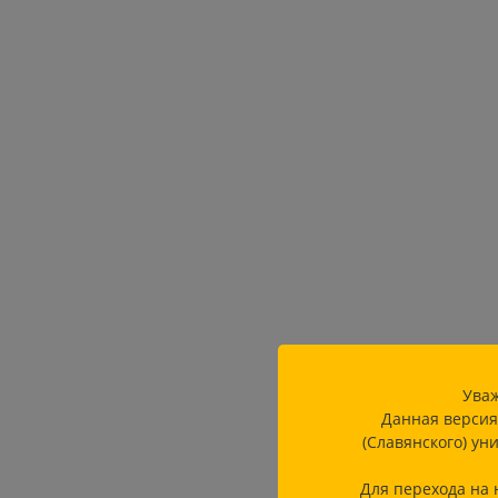
Уваж
Данная версия
(Славянского) ун
Для перехода на 