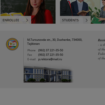
ENROLLEE
STUDENTS
M.Tursunzoda str., 30, Dushanbe, 734000,
Russ
Tajikistan
- is 
of th
Phone
(992) 37 221-35-50
Feder
Fax
(992) 37 221-35-50
of th
E-mail
p.rektora@mail.ru