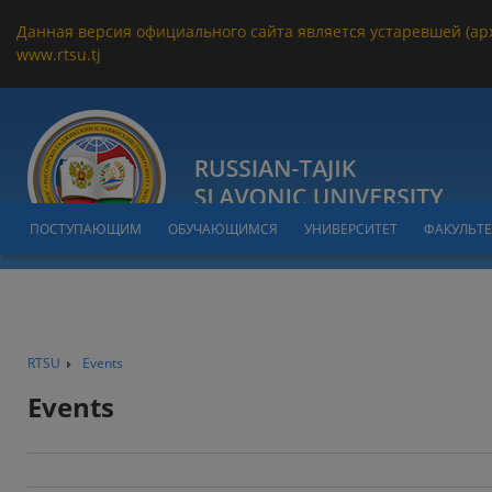
Данная версия официального сайта является устаревшей (ар
www.rtsu.tj
ПОСТУПАЮЩИМ
ОБУЧАЮЩИМСЯ
УНИВЕРСИТЕТ
ФАКУЛЬТ
RTSU
Events
Events