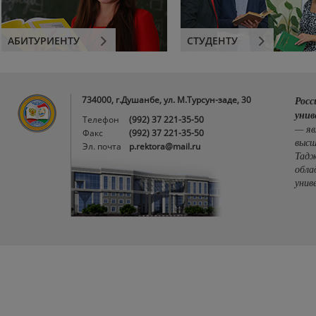
АБИТУРИЕНТУ
СТУДЕНТУ
734000, г.Душанбе, ул. М.Турсун-заде, 30
Росс
унив
Телефон
(992) 37 221-35-50
— яв
Факс
(992) 37 221-35-50
высш
Эл. почта
p.rektora@mail.ru
Тадж
обла
унив