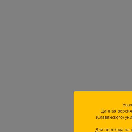
Уваж
Данная версия
(Славянского) ун
Для перехода на 