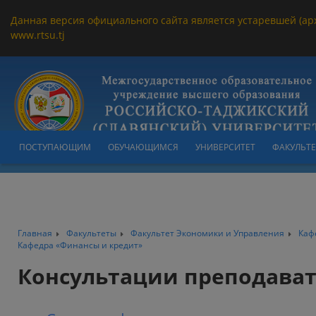
Данная версия официального сайта является устаревшей (ар
www.rtsu.tj
ПОСТУПАЮЩИМ
ОБУЧАЮЩИМСЯ
УНИВЕРСИТЕТ
ФАКУЛЬТ
Главная
Факультеты
Факультет Экономики и Управления
Каф
Кафедра «Финансы и кредит»
Консультации преподава