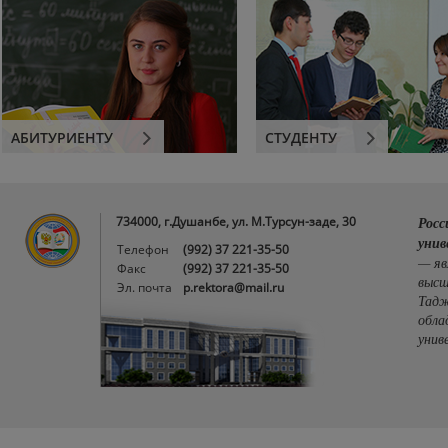
АБИТУРИЕНТУ
СТУДЕНТУ
734000, г.Душанбе, ул. М.Турсун-заде, 30
Росс
унив
Телефон
(992) 37 221-35-50
— яв
Факс
(992) 37 221-35-50
высш
Эл. почта
p.rektora@mail.ru
Тадж
обла
унив