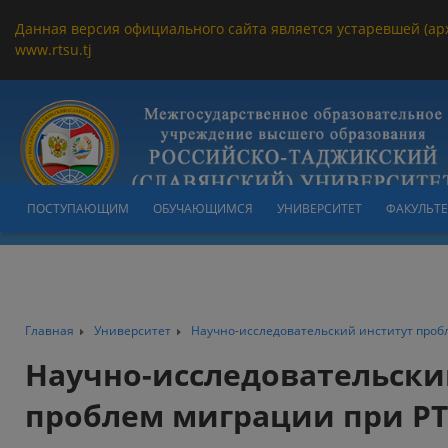
Данная версия официального сайта является устаревшей (ар
www.rtsu.tj
ПОСТУПАЮЩИМ
ОБУЧАЮЩИМСЯ
УНИВЕРСИТЕТ
ФАКУЛЬТ
Главная
Университет
Научно-исследовательский институт проб
Научно-исследовательски
проблем миграции при Р