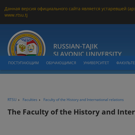
Данная версия официального сайта является устаревшей (ар
www.rtsu.tj
ПОСТУПАЮЩИМ
ОБУЧАЮЩИМСЯ
УНИВЕРСИТЕТ
ФАКУЛЬТ
RTSU
Faculties
Faculty of the History and International relations
The Faculty of the History and Inte