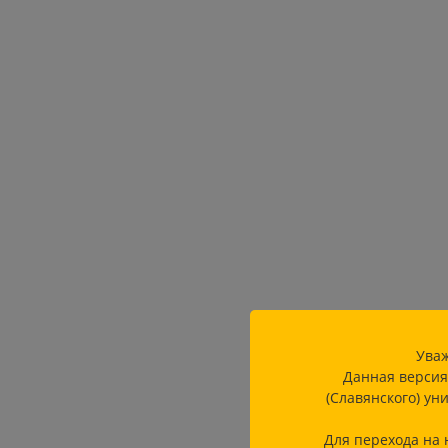
Уваж
Данная версия
(Славянского) ун
Для перехода на 