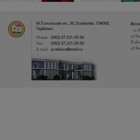
M.Tursunzoda str., 30, Dushanbe, 734000,
Russ
Tajikistan
- is 
of th
Phone
(992) 37 221-35-50
Feder
Fax
(992) 37 221-35-50
of th
E-mail
p.rektora@mail.ru