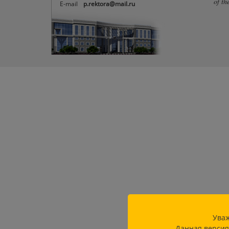
of th
E-mail
p.rektora@mail.ru
Уваж
Данная версия