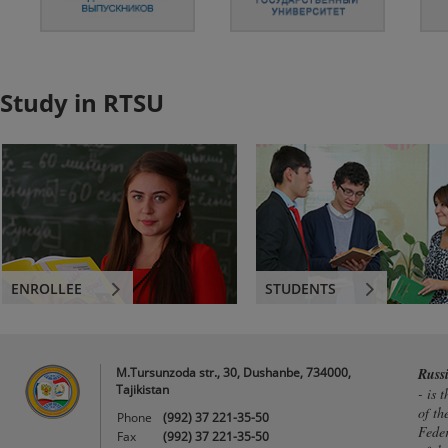
Study in RTSU
ENROLLEE
STUDENTS
M.Tursunzoda str., 30, Dushanbe, 734000,
Russ
Tajikistan
- is 
of th
Phone
(992) 37 221-35-50
Feder
Fax
(992) 37 221-35-50