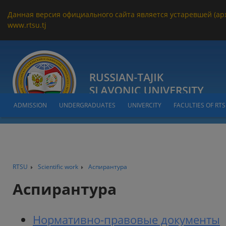
Данная версия официального сайта является устаревшей (ар
www.rtsu.tj
ADMISSION
UNDERGRADUATES
UNIVERCITY
FACULTIES OF RT
RTSU
Scientific work
Аспирантура
Аспирантура
Нормативно-правовые документы