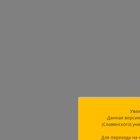
Уваж
Данная версия
(Славянского) ун
Для перехода на 