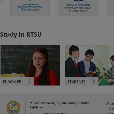
Study in RTSU
ENROLLEE
STUDENTS
M.Tursunzoda str., 30, Dushanbe, 734000,
Russ
Tajikistan
- is 
of th