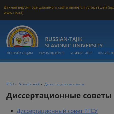
Данная версия официального сайта является устаревшей (ар
www.rtsu.tj
ПОСТУПАЮЩИМ
ОБУЧАЮЩИМСЯ
УНИВЕРСИТЕТ
ФАКУЛЬТ
RTSU
Scientific work
Диссертационные советы
Диссертационные советы
Диссертационный совет РТСУ