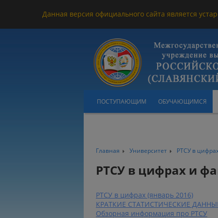
Данная версия официального сайта является устар
ПОСТУПАЮЩИМ
ОБУЧАЮЩИМСЯ
Главная
Университет
РТСУ в цифрах
РТСУ в цифрах и фа
РТСУ в цифрах (январь 2016)
КРАТКИЕ СТАТИСТИЧЕСКИЕ ДАННЫ
Обзорная информация про РТСУ