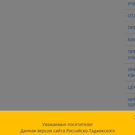
УЧ
ОТ
ПР
БИ
ПР
УН
ИН
КВ
ЦЕ
НИ
ТЕ
НА
ИН
Уважаемые посетители!
РТ
Данная версия сайта Российско-Таджикского