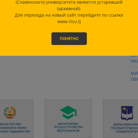
(Славянского) университета является устаревшей
ТЕ
(архивной).
Для перехода на новый сайт перейдите по ссылке
ШК
www.rtsu.tj
РТ
ПОНЯТНО
ФИ
МИ
НА
МИ
ОБ