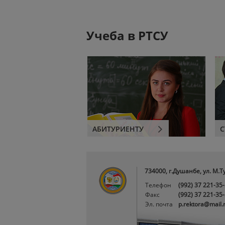
Учеба в РТСУ
АБИТУРИЕНТУ
С
734000, г.Душанбе, ул. М.Т
Телефон
(992) 37 221-35
Факс
(992) 37 221-35
Эл. почта
p.rektora@mail.