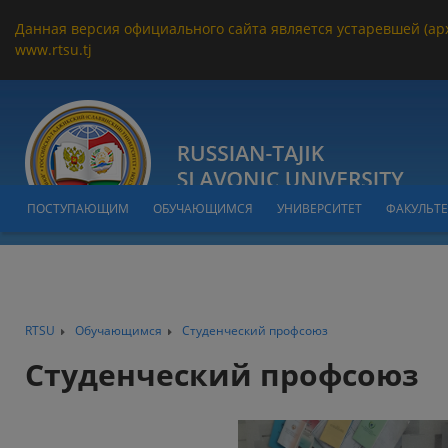
Данная версия официального сайта является устаревшей (ар
www.rtsu.tj
ПОСТУПАЮЩИМ
ОБУЧАЮЩИМСЯ
УНИВЕРСИТЕТ
ФАКУЛЬТ
RTSU
Обучающимся
Студенческий профсоюз
Студенческий профсоюз