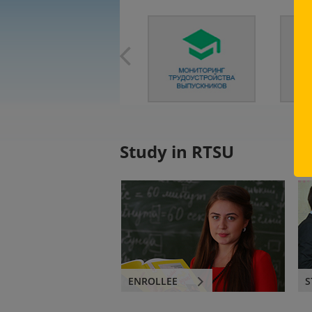
Study in RTSU
ENROLLEE
S