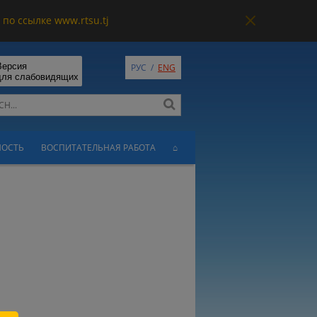
по ссылке www.rtsu.tj
Версия
РУС
/
ENG
для слабовидящих
НОСТЬ
ВОСПИТАТЕЛЬНАЯ РАБОТА
⌂