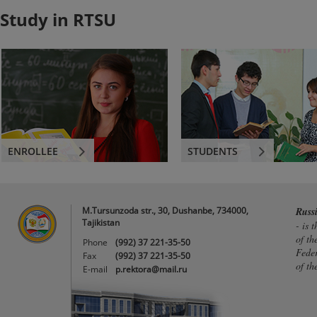
Study in RTSU
ENROLLEE
STUDENTS
M.Tursunzoda str., 30, Dushanbe, 734000,
Russ
Tajikistan
- is 
of th
Phone
(992) 37 221-35-50
Feder
Fax
(992) 37 221-35-50
of th
E-mail
p.rektora@mail.ru