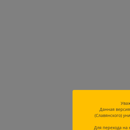
Уваж
Данная версия
(Славянского) ун
Для перехода на 