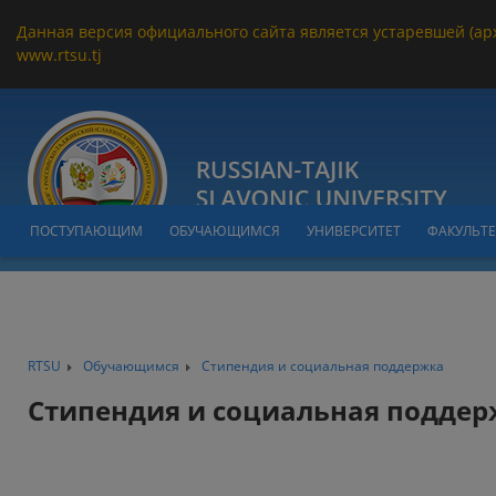
Данная версия официального сайта является устаревшей (ар
www.rtsu.tj
ПОСТУПАЮЩИМ
ОБУЧАЮЩИМСЯ
УНИВЕРСИТЕТ
ФАКУЛЬТ
RTSU
Обучающимся
Стипендия и социальная поддержка
Стипендия и социальная подде