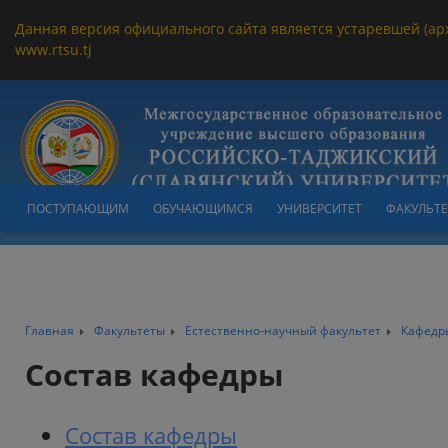
Данная версия официального сайта является устаревшей (ар
www.rtsu.tj
ПОСТУПАЮЩИМ
ОБУЧАЮЩИМСЯ
УНИВЕРСИТЕТ
ФАКУЛЬТ
Главная
Факультеты
Естественно-научный факультет
Кафедр
Состав кафедры
Состав кафедры