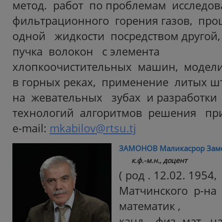
метод. работ по проблемам исследо
фильтрационного горения газов, про
одной жидкости посредством другой,
пучка волокон с элемента
хлопкоочистительных машин, модел
в горных реках, применение литых 
на жевательных зубах и разработ
технологий алгоритмов решения при
e-mail:
mkabilov@rtsu.tj
ЗАМОНОВ Маликасрор Зам
к.ф.-м.н., доцент
( род . 12.02. 1954
Матчинского р-на 
математик ,
канд . физ.-мат. н