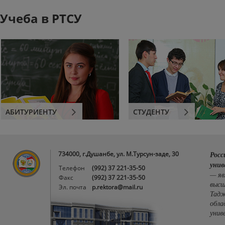
Учеба в РТСУ
АБИТУРИЕНТУ
СТУДЕНТУ
734000, г.Душанбе, ул. М.Турсун-заде, 30
Росс
унив
Телефон
(992) 37 221-35-50
— яв
Факс
(992) 37 221-35-50
высш
Эл. почта
p.rektora@mail.ru
Тадж
обла
унив