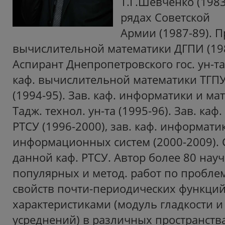
Т.Г.Шевченко (1983
рядах Советской
Армии (1987-89). П
вычислительной математики ДГПИ (198
Аспирант Днепропетровского гос. ун-та 
каф. вычислительной математики ТГПУ
(1994-95). Зав. каф. информатики и ма
Тадж. технол. ун-та (1995-96). Зав. ка
РТСУ (1996-2000), зав. каф. информати
информационных систем (2000-2009). 
данной каф. РТСУ. Автор более 80 науч.,
популярных и метод. работ по пробле
свойств почти-периодических функций
характеристиками (модуль гладкости и
усреднений) в различных пространств