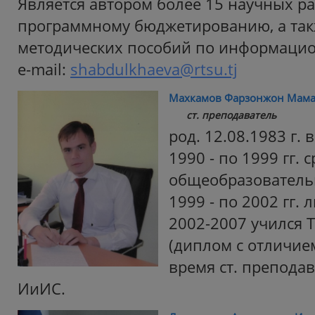
Является автором более 15 научных ра
программному бюджетированию, а так
методических пособий по информаци
e-mail:
shabdulkhaeva@rtsu.tj
Махкамов Фарзонжон Мам
ст. преподаватель
род. 12.08.1983 г. 
1990 - по 1999 гг. 
общеобразователь
1999 - по 2002 гг. 
2002-2007 учился 
(диплом с отличием)
время ст. препода
ИиИС.