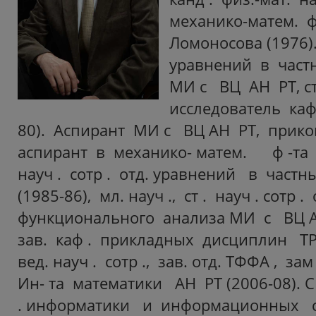
механико-матем. фа
Ломоносова (1976).
уравнений в час
МИ с ВЦ АН РТ, ст
исследователь каф
80). Аспирант МИ с ВЦ АН РТ, при
аспирант в механико- матем. ф -та 
науч . сотр . отд. уравнений в час
(1985-86), мл. науч ., ст . науч . сотр . 
функционального анализа МИ с ВЦ АН
зав. каф . прикладных дисциплин ТР
вед. науч . сотр ., зав. отд. ТФФА , за
Ин- та математики АН РТ (2006-08). С 
. информатики и информационных с