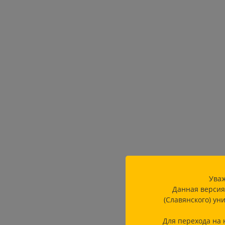
Уваж
Данная версия
(Славянского) ун
Для перехода на 