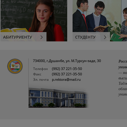
АБИТУРИЕНТУ
СТУДЕНТУ
734000, г.Душанбе, ул. М.Турсун-заде, 30
Росс
унив
Телефон
(992) 37 221-35-50
— яв
Факс
(992) 37 221-35-50
высш
Эл. почта
p.rektora@mail.ru
Тадж
обла
унив