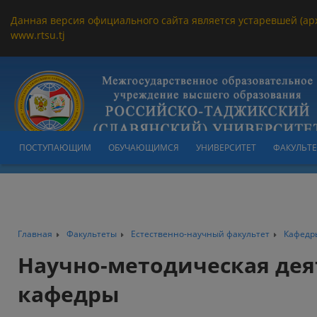
Данная версия официального сайта является устаревшей (ар
www.rtsu.tj
ПОСТУПАЮЩИМ
ОБУЧАЮЩИМСЯ
УНИВЕРСИТЕТ
ФАКУЛЬТ
Главная
Факультеты
Естественно-научный факультет
Кафедр
Научно-методическая дея
кафедры