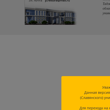
Эл. почта
p.rektora@mail.ru
Тадж
обла
унив
Уваж
Данная версия
(Славянского) ун
Для перехода на 