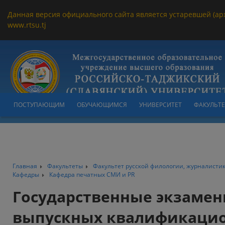
Данная версия официального сайта является устаревшей (ар
www.rtsu.tj
ПОСТУПАЮЩИМ
ОБУЧАЮЩИМСЯ
УНИВЕРСИТЕТ
ФАКУЛЬТ
Главная
Факультеты
Факультет русской филологии, журналисти
Кафедры
Кафедра печатных СМИ и PR
Государственные экзамен
выпускных квалификацио