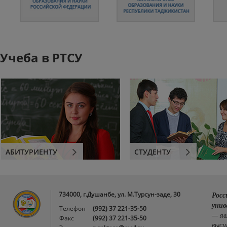
Учеба в РТСУ
АБИТУРИЕНТУ
СТУДЕНТУ
734000, г.Душанбе, ул. М.Турсун-заде, 30
Росс
унив
Телефон
(992) 37 221-35-50
— яв
Факс
(992) 37 221-35-50
высш